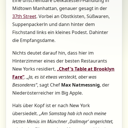
Eine unscheinbare Delikatessen-Handlung in
Midtown Manhattan, genauer gesagt in der
37th Street
. Vorbei an Obstkisten, Süßwaren,
Suppenpackerln und dann hinter dem
Fischstand links ein kleines Podest. Dahinter
die Empfangsdame.
Nichts deutet darauf hin, dass hier im
Hinterzimmer eines der besten Restaurants
New Yorks residiert,
„Chef ’s Table at Brooklyn
Fare“
.
„Ja, es ist etwas versteckt, aber was
Besonderes“
, sagt Chef
Max Natmessnig
, der
Niederösterreicher im Big Apple.
Hals über Kopf ist er nach New York
übersiedelt.
„Am Samstag hab ich noch meine
letzten Menüs im Münchner ‚Dallmayr‘ angerichtet,