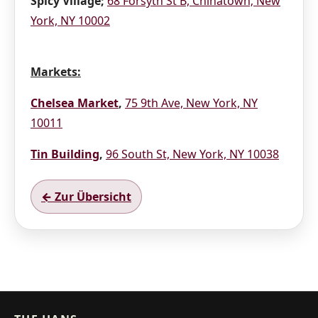
Spicy Village;
68 Forsyth St B, Chinatown; New
York, NY 10002
Markets:
Chelsea Market
,
75 9th Ave, New York, NY
10011
Tin Building
,
96 South St, New York, NY 10038
← Zur Übersicht