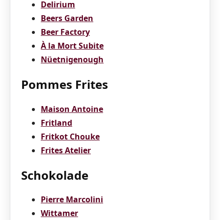
Delirium
Beers Garden
Beer Factory
À la Mort Subite
Nüetnigenough
Pommes Frites
Maison Antoine
Fritland
Fritkot Chouke
Frites Atelier
Schokolade
Pierre Marcolini
Wittamer